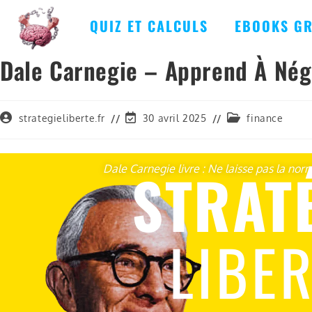
QUIZ ET CALCULS
EBOOKS GR
Dale Carnegie – Apprend À Nég
strategieliberte.fr
30 avril 2025
finance
STRAT
Dale Carnegie livre : Ne laisse pas la norm
LIBE