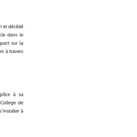
i et décédé
cle dans le
pact sur la
s à travers
grâce à sa
 College de
installer à