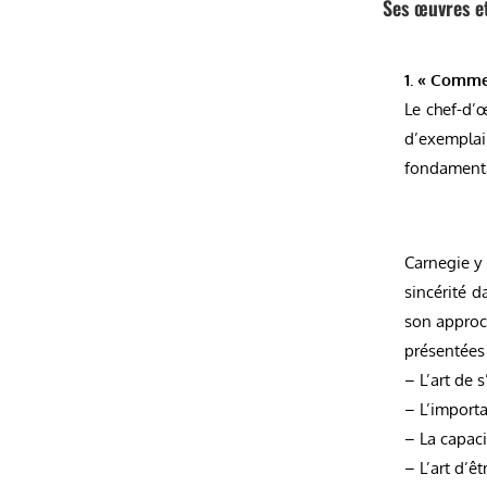
Ses œuvres e
1. « Commen
Le chef-d’
d’exempla
fondamentau
Carnegie y
sincérité d
son approch
présentées
– L’art de 
– L’importa
– La capaci
– L’art d’ê