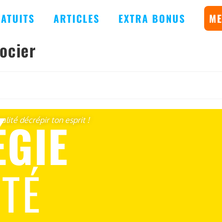
ATUITS
ARTICLES
EXTRA BONUS
ME
ocier
ÉGIE
alité décrépir ton esprit !
RTÉ