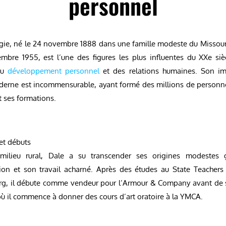
personnel
gie, né le 24 novembre 1888 dans une famille modeste du Missour
embre 1955, est l’une des figures les plus influentes du XXe siè
du
développement personnel
et des relations humaines. Son im
derne est incommensurable, ayant formé des millions de personne
et ses formations.
et débuts
 milieu rural, Dale a su transcender ses origines modestes 
ion et son travail acharné. Après des études au State Teachers
g, il débute comme vendeur pour l’Armour & Company avant de s’
ù il commence à donner des cours d’art oratoire à la YMCA.