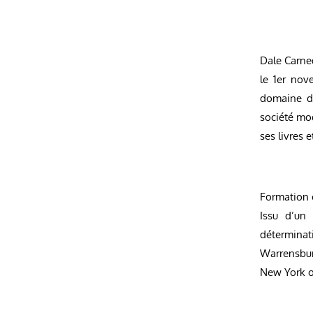
Dale Carne
le 1er nov
domaine 
société mo
ses livres 
Formation 
Issu d’un
déterminat
Warrensbur
New York o