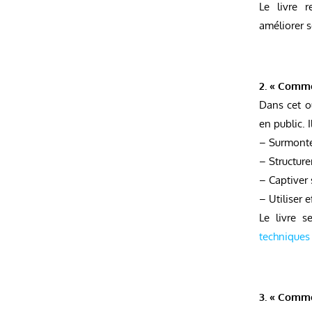
Le livre r
améliorer s
2. « Comme
Dans cet o
en public. 
– Surmonter
– Structure
– Captiver 
– Utiliser 
Le livre s
techniques
3. « Comme